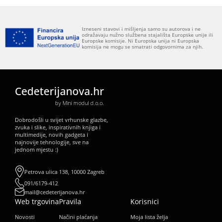
Izneseni stavovi i mišljenja samo su autorova i ne
odražavaju nužno službena stajališta Europske unije ili
Europske komisije. Ni Europska unija ni Europska
komisija ne mogu se smatrati odgovornima za njih.
Cedeterijanova.hr
by Mini modul d.o.o.
Dobrodošli u svijet vrhunske glazbe,
zvuka i slike, inspirativnih knjiga i
multimedije, novih gadgeta i
najnovije tehnologije, sve na
jednom mjestu :)
Petrova ulica 138, 10000 Zagreb
091/6179-412
mail@cedeterijanova.hr
Web trgovina
Pravila
Korisnici
Novosti
Načini plaćanja
Moja lista želja