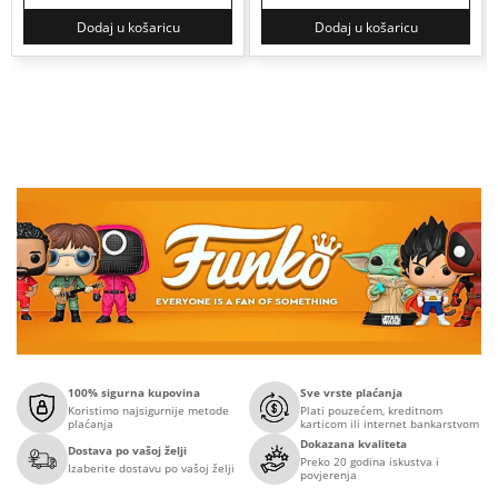
Dodaj u košaricu
Dodaj u košaricu
100% sigurna kupovina
Sve vrste plaćanja
Koristimo najsigurnije metode
Plati pouzećem, kreditnom
plaćanja
karticom ili internet bankarstvom
Dokazana kvaliteta
Dostava po vašoj želji
Preko 20 godina iskustva i
Izaberite dostavu po vašoj želji
povjerenja