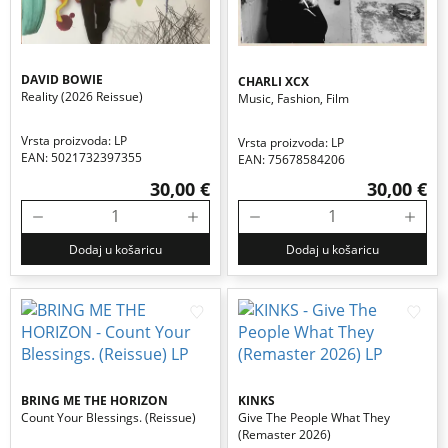
DAVID BOWIE
CHARLI XCX
Reality (2026 Reissue)
Music, Fashion, Film
Vrsta proizvoda: LP
Vrsta proizvoda: LP
EAN: 5021732397355
EAN: 75678584206
30,00 €
30,00 €
Dodaj u košaricu
Dodaj u košaricu
BRING ME THE HORIZON
KINKS
Count Your Blessings. (reissue)
Give The People What They
(remaster 2026)