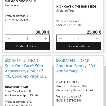
THE GOO GOO DOLLS
Let Love In
NICK CAVE & THE BAD SEEDS
Skeleton Tree
Vrsta proizvoda: LP
EAN: 93624821250
Vrsta proizvoda: LP
EAN: 81227811808
30,00 €
25,00 €
Dodaj u košaricu
Dodaj u košaricu
GRATEFUL DEAD
American Beauty (50th
GRATEFUL DEAD
Anniversary Deluxe Edition)
Steal Your Face!: 50th
Anniversary (spirit Of '76,
Vrsta proizvoda: LP
Coloured Vinyl)
EAN: 81227802806
Vrsta proizvoda: LP2
EAN: 603497805372