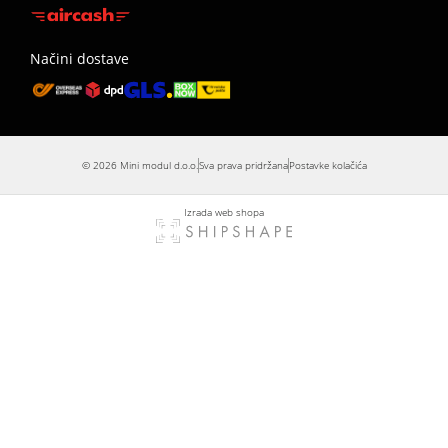
Načini dostave
© 2026 Mini modul d.o.o.
Sva prava pridržana
Postavke kolačića
Izrada web shopa