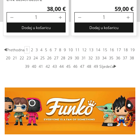
38,00 €
59,00 €
Dodaj u košaricu
Dodaj u košaricu
Prethodna
1
2
3
4
5
6
7
8
9
10
11
12
13
14
15
16
17
18
19
20
21
22
23
24
25
26
27
28
29
30
31
32
33
34
35
36
37
38
39
40
41
42
43
44
45
46
47
48
49
Sljedeća