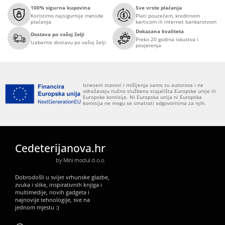
100% sigurna kupovina
Sve vrste plaćanja
Koristimo najsigurnije metode
Plati pouzećem, kreditnom
plaćanja
karticom ili internet bankarstvom
Dokazana kvaliteta
Dostava po vašoj želji
Preko 20 godina iskustva i
Izaberite dostavu po vašoj želji
povjerenja
Izneseni stavovi i mišljenja samo su autorova i ne
odražavaju nužno službena stajališta Europske unije ili
Europske komisije. Ni Europska unija ni Europska
komisija ne mogu se smatrati odgovornima za njih.
Cedeterijanova.hr
by Mini modul d.o.o.
Dobrodošli u svijet vrhunske glazbe,
zvuka i slike, inspirativnih knjiga i
multimedije, novih gadgeta i
najnovije tehnologije, sve na
jednom mjestu :)