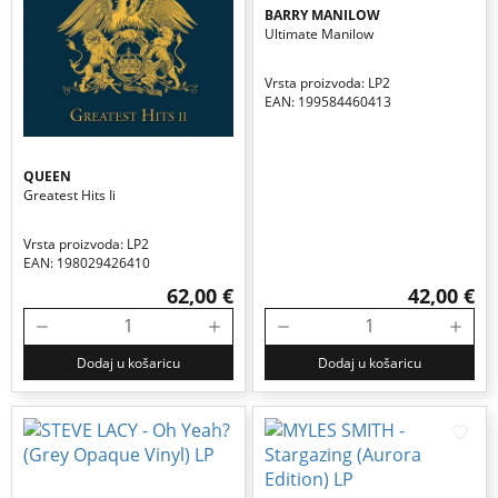
BARRY MANILOW
Ultimate Manilow
Vrsta proizvoda: LP2
EAN: 199584460413
QUEEN
Greatest Hits Ii
Vrsta proizvoda: LP2
EAN: 198029426410
62,00 €
42,00 €
Dodaj u košaricu
Dodaj u košaricu