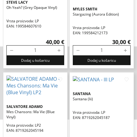
STEVE LACY
Oh Yeah? (grey Opaque Vinyl)
MYLES SMITH
Stargazing (aurora Edition)
Vrsta proizvoda: LP
EAN: 199584607610
Vrsta proizvoda: LP
EAN: 199584212173
40,00 €
30,00 €
Dodaj u košaricu
Dodaj u košaricu
SANTANA
Santana (iii)
SALVATORE ADAMO
Mes Chansons: Ma Vie (blue
Vrsta proizvoda: LP
Vinyl)
EAN: 8719262045187
Vrsta proizvoda: LP2
EAN: 8719262045194