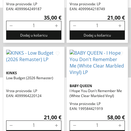
Vrsta proizvoda: LP
Vrsta proizvoda: LP
EAN: 4099964249187
EAN: 4099964218749
35,00 €
21,00 €
Dodaj u košaricu
Dodaj u košaricu
KINKS
Low Budget (2026 Remaster)
BABY QUEEN
Vrsta proizvoda: LP
I Hope You Don't Remember Me
EAN: 4099964220124
(white Clear Marbled Vinyl)
Vrsta proizvoda: LP
EAN: 199584421919
21,00 €
58,00 €