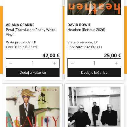
ARIANA GRANDE
DAVID BOWIE
Petal (translucent Pearly White
Heathen (reissue 2026)
Vinyl)
Vrsta proizvoda: LP
Vrsta proizvoda: LP
EAN: 199957923750
EAN: 5021732397300
42,00 €
25,00 €
Dodaj u košaricu
Dodaj u košaricu