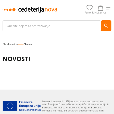
Favoriti
Košarica
Naslovnica
Novosti
NOVOSTI
Izneseni stavovi i mišljenja samo su autorova i ne
odražavaju nužno službena stajališta Europske unije ili
Europske komisije. Ni Europska unija ni Europska
komisija ne mogu se smatrati odgovornima za njih.