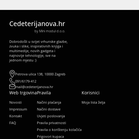
Cedeterijanova.hr
by Mini modul d.o.o.
Dobrodošli u svijet vrhunske glazbe,
zvuka i slike, inspirativnih knjiga i
multimedije, novih gadgeta i
najnovije tehnologije, sve na
jednom mjestu :)
Petrova ulica 138, 10000 Zagreb
091/6179-412
mail@cedeterijanova.hr
Web trgovina
Pravila
Korisnici
Novosti
Načini plaćanja
Moja lista želja
Impressum
Načini dostave
Kontakt
Uvjeti poslovanja
FAQ
Pravila privatnosti
Pravila o korištenju kolačića
Prigovori kupaca