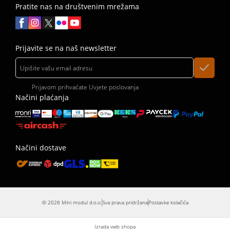
Pratite nas na društvenim mrežama
Prijavite se na naš newsletter
Prijavom prihvaćate
Uvjete poslovanja
Načini plaćanja
Načini dostave
© 2026 Mini modul d.o.o.
Sva prava pridržana
Postavke kolačića
Izrada web shopa