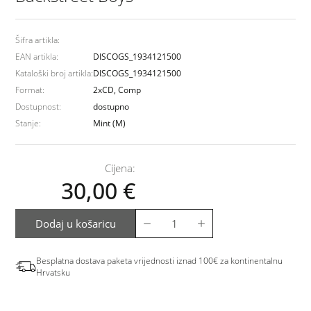
Šifra artikla:
EAN artikla:
DISCOGS_1934121500
Kataloški broj artikla:
DISCOGS_1934121500
Format:
2xCD, Comp
Dostupnost:
dostupno
Stanje:
Mint (M)
Cijena:
30,00
€
Dodaj u košaricu
Besplatna dostava paketa vrijednosti iznad 100€ za kontinentalnu
Hrvatsku