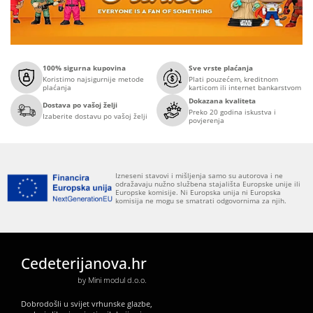
100% sigurna kupovina
Sve vrste plaćanja
Koristimo najsigurnije metode
Plati pouzećem, kreditnom
plaćanja
karticom ili internet bankarstvom
Dokazana kvaliteta
Dostava po vašoj želji
Preko 20 godina iskustva i
Izaberite dostavu po vašoj želji
povjerenja
Izneseni stavovi i mišljenja samo su autorova i ne
odražavaju nužno službena stajališta Europske unije ili
Europske komisije. Ni Europska unija ni Europska
komisija ne mogu se smatrati odgovornima za njih.
Cedeterijanova.hr
by Mini modul d.o.o.
Dobrodošli u svijet vrhunske glazbe,