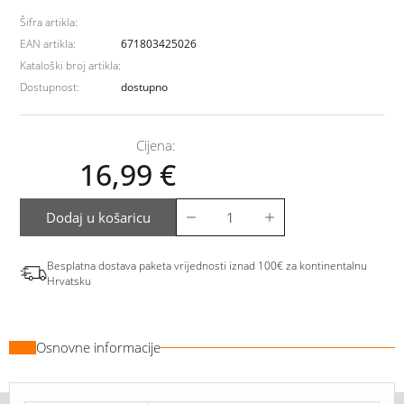
Šifra artikla:
EAN artikla:
671803425026
Kataloški broj artikla:
Dostupnost:
dostupno
Cijena:
16,99
€
Dodaj u košaricu
Besplatna dostava paketa vrijednosti iznad 100€ za kontinentalnu
Hrvatsku
Osnovne informacije