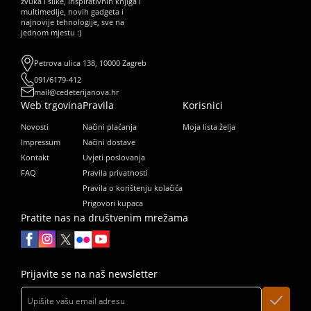
zvuka i slike, inspirativnih knjiga i
multimedije, novih gadgeta i
najnovije tehnologije, sve na
jednom mjestu :)
Petrova ulica 138, 10000 Zagreb
091/6179-412
mail@cedeterijanova.hr
Web trgovina
Pravila
Korisnici
Novosti
Načini plaćanja
Moja lista želja
Impressum
Načini dostave
Kontakt
Uvjeti poslovanja
FAQ
Pravila privatnosti
Pravila o korištenju kolačića
Prigovori kupaca
Pratite nas na društvenim mrežama
Prijavite se na naš newsletter