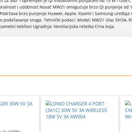
ti za 360° i opremljen je Qi induktivnim punjačem od 15 W i USB-C
cionalnost i udobnost Nosač MW21 omogućuje brzo Qi punjenje od 
st Podržava brzo punjenje Huawei, Apple, Xiaomi i Samsung uređaja
ko podešavanje snage. Tehnički podaci: Model: MW21 Ulaz 5V/3A, 9V
pametni telefoni Ugradnja: Ventilacijska rešetka Crna boja
5v 3a A1508c