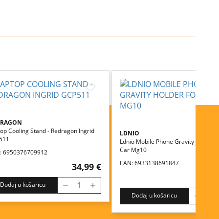
DRAGON
op Cooling Stand - Redragon Ingrid
LDNIO
511
Ldnio Mobile Phone Gravity Holder F
Car Mg10
: 6950376709912
EAN: 6933138691847
34,99 €
9,
Dodaj u košaricu
Dodaj u košaricu