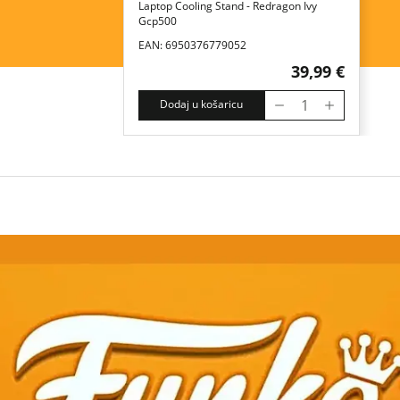
Laptop Cooling Stand - Redragon Ivy
Gcp500
EAN: 6950376779052
39,99 €
Dodaj u košaricu