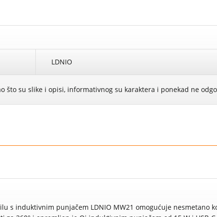
LDNIO
ao što su slike i opisi, informativnog su karaktera i ponekad ne od
lu s induktivnim punjačem LDNIO MW21 omogućuje nesmetano koriš