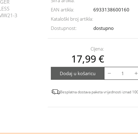
Šifra artikla:
EAN artikla:
6933138600160
Kataloški broj artikla:
Dostupnost:
dostupno
Cijena:
17,99
€
Dodaj u košaricu
Besplatna dostava paketa vrijednosti iznad 10