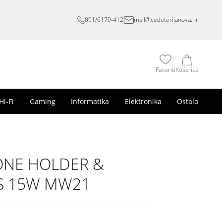
091/6179-412
mail@cedeterijanova.hr
Favoriti
Košarica
Hi-Fi
Gaming
Informatika
Elektronika
Ostalo
ONE HOLDER &
S 15W MW21