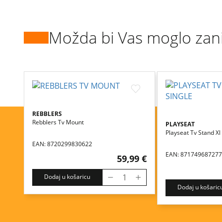
Možda bi Vas moglo zan
REBBLERS
Rebblers Tv Mount
PLAYSEAT
Playseat Tv Stand Xl 
EAN: 8720299830622
EAN: 87174968727
59,99 €
Dodaj u košaricu
Dodaj u košaric