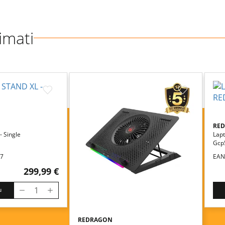
imati
RE
- Single
Lapt
Gcp
77
EAN
299,99 €
u
REDRAGON