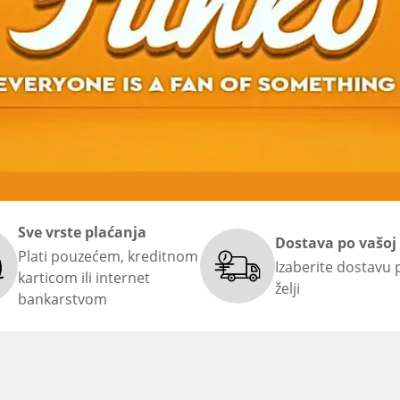
Sve vrste plaćanja
Dostava po vašoj 
Plati pouzećem, kreditnom
Izaberite dostavu 
karticom ili internet
želji
bankarstvom