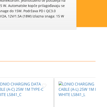
 konektorom. Jednostavno se postavlja na
15 W. Automatske kopče prilagođavaju se
 snage do 15W. Podržava PD i QC3.0
/2A, 12V/1.5A (18W) Izlazna snaga: 15 W