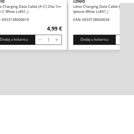
IO
LDNIO
o Charging Data Cable (a-C) 25w 1m
Ldnio Charging Data Cable (a-L) 25
e-C White Ls841_c
Iphone White Ls841_l
: 6933138600610
EAN: 6933138600634
4,99 €
5,
Dodaj u košaricu
Dodaj u košaricu