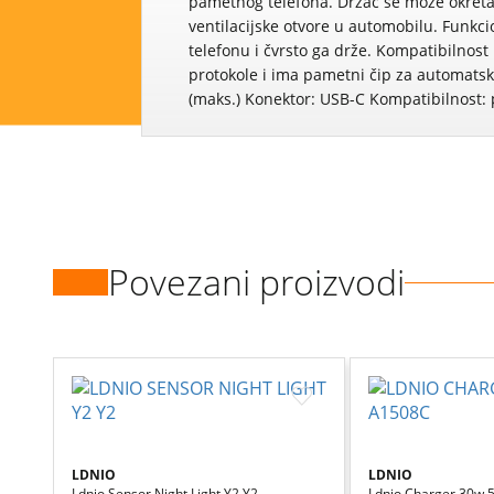
pametnog telefona. Držač se može okreta
ventilacijske otvore u automobilu. Funk
telefonu i čvrsto ga drže. Kompatibilno
protokole i ima pametni čip za automats
(maks.) Konektor: USB-C Kompatibilnost: 
Povezani proizvodi
LDNIO
LDNIO
Ldnio Sensor Night Light Y2 Y2
Ldnio Charger 30w 