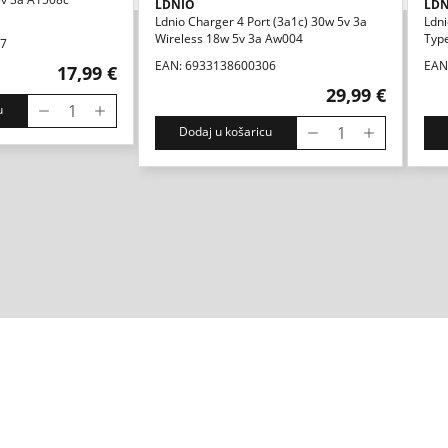
LDNIO
LDN
Ldnio Charger 4 Port (3a1c) 30w 5v 3a
Ldni
Wireless 18w 5v 3a Aw004
Typ
07
EAN: 6933138600306
EAN
17,99 €
29,99 €
u
Dodaj u košaricu