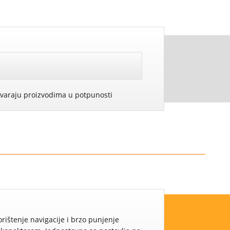
govaraju proizvodima u potpunosti
tenje navigacije i brzo punjenje