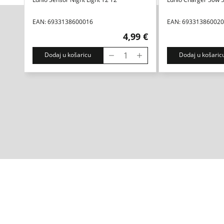
EAN: 6933138600016
EAN: 69331386002
4,99 €
Dodaj u košaricu
Dodaj u košaric