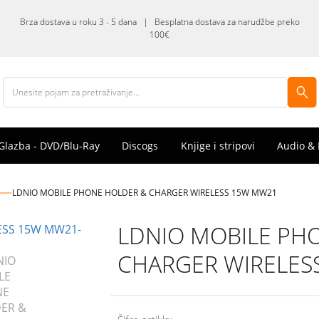
Brza dostava u roku 3 - 5 dana | Besplatna dostava za narudžbe preko
100€
Glazba - DVD/Blu-Ray
Discogs
Knjige i stripovi
Audio & 
LDNIO MOBILE PHONE HOLDER & CHARGER WIRELESS 15W MW21
LDNIO MOBILE PH
CHARGER WIRELES