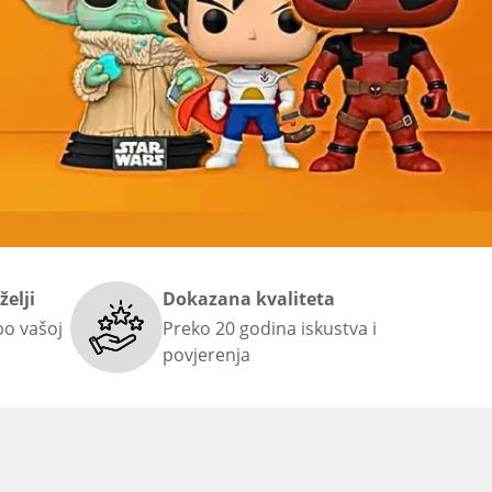
želji
Dokazana kvaliteta
po vašoj
Preko 20 godina iskustva i
povjerenja