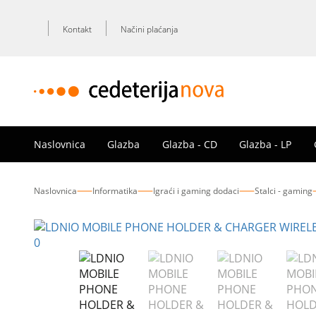
Kontakt
Načini plaćanja
Naslovnica
Glazba
Glazba - CD
Glazba - LP
Naslovnica
Informatika
Igraći i gaming dodaci
Stalci - gaming