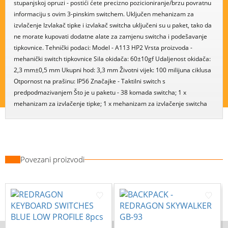
stupanjskoj opruzi - postići ćete precizno pozicioniranje/brzu povratnu
informaciju s ovim 3-pinskim switchem. Uključen mehanizam za
izvlačenje Izvlakač tipke i izvlakač switcha uključeni su u paket, tako da
ne morate kupovati dodatne alate za zamjenu switcha i podešavanje
tipkovnice. Tehnički podaci: Model - A113 HP2 Vrsta proizvoda -
mehanički switch tipkovnice Sila okidača: 60±10gf Udaljenost okidača:
2,3 mm±0,5 mm Ukupni hod: 3,3 mm Životni vijek: 100 milijuna ciklusa
Otpornost na prašinu: IP56 Značajke - Taktilni switch s
predpodmazivanjem Što je u paketu - 38 komada switcha; 1 x
mehanizam za izvlačenje tipke; 1 x mehanizam za izvlačenje switcha
Povezani proizvodi