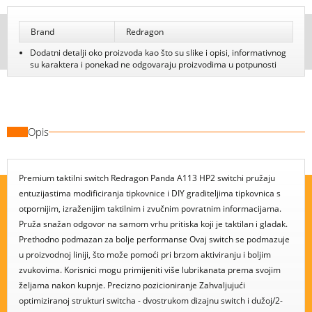
Brand
Redragon
Dodatni detalji oko proizvoda kao što su slike i opisi, informativnog
su karaktera i ponekad ne odgovaraju proizvodima u potpunosti
Opis
Premium taktilni switch Redragon Panda A113 HP2 switchi pružaju
entuzijastima modificiranja tipkovnice i DIY graditeljima tipkovnica s
otpornijim, izraženijim taktilnim i zvučnim povratnim informacijama.
Pruža snažan odgovor na samom vrhu pritiska koji je taktilan i gladak.
Prethodno podmazan za bolje performanse Ovaj switch se podmazuje
u proizvodnoj liniji, što može pomoći pri brzom aktiviranju i boljim
zvukovima. Korisnici mogu primijeniti više lubrikanata prema svojim
željama nakon kupnje. Precizno pozicioniranje Zahvaljujući
optimiziranoj strukturi switcha - dvostrukom dizajnu switch i dužoj/2-