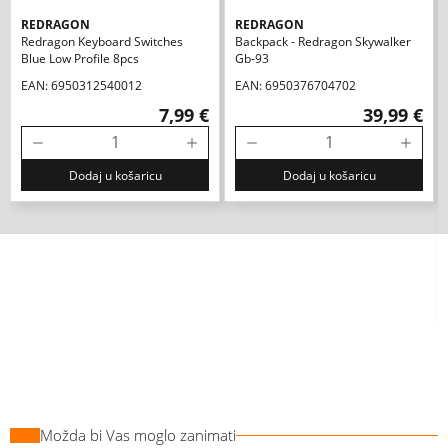
REDRAGON
REDRAGON
Redragon Keyboard Switches
Backpack - Redragon Skywalker
Blue Low Profile 8pcs
Gb-93
EAN: 6950312540012
EAN: 6950376704702
7,99 €
39,99 €
Dodaj u košaricu
Dodaj u košaricu
Možda bi Vas moglo zanimati