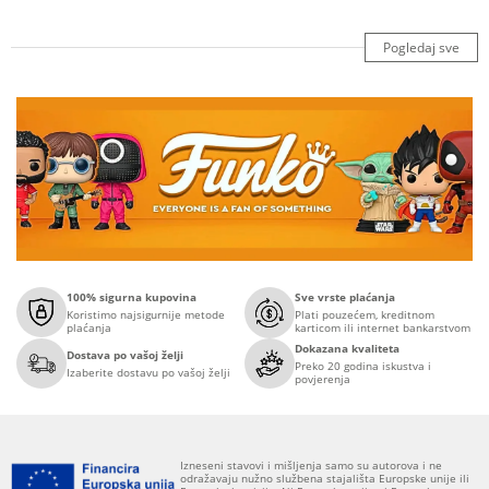
Pogledaj sve
100% sigurna kupovina
Sve vrste plaćanja
Koristimo najsigurnije metode
Plati pouzećem, kreditnom
plaćanja
karticom ili internet bankarstvom
Dokazana kvaliteta
Dostava po vašoj želji
Preko 20 godina iskustva i
Izaberite dostavu po vašoj želji
povjerenja
Izneseni stavovi i mišljenja samo su autorova i ne
odražavaju nužno službena stajališta Europske unije ili