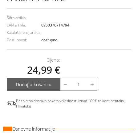
Šifra artikla:
EAN artikla:
6950376714794
Kataloški broj artikla:
Dostupnost:
dostupno
Cijena:
24,99
€
Dodaj u košaricu
Besplatna dostava paketa vrijednosti iznad 100€ za kontinentalnu
Hrvatsku
Osnovne informacije