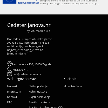
Europske komisije. Ni Europska unija ni Europska
komisija ne mogu se smatrati odgovornima za njih.
Cedeterijanova.hr
by Mini modul d.o.o.
Dobrodošli u svijet vrhunske glazbe,
zvuka i slike, inspirativnih knjiga i
multimedije, novih gadgeta i
najnovije tehnologije, sve na
jednom mjestu :)
Petrova ulica 138, 10000 Zagreb
091/6179-412
mail@cedeterijanova.hr
Web trgovina
Pravila
Korisnici
Novosti
Načini plaćanja
Moja lista želja
Impressum
Načini dostave
Kontakt
Uvjeti poslovanja
FAQ
Pravila privatnosti
Pravila o korištenju kolačića