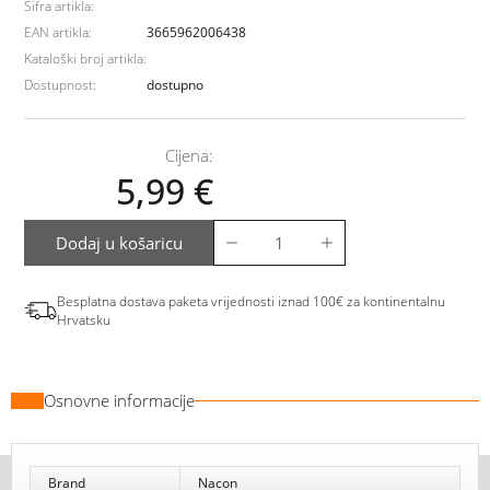
Šifra artikla:
EAN artikla:
3665962006438
Kataloški broj artikla:
Dostupnost:
dostupno
Cijena:
5,99
€
Dodaj u košaricu
Besplatna dostava paketa vrijednosti iznad 100€ za kontinentalnu
Hrvatsku
Osnovne informacije
Brand
Nacon