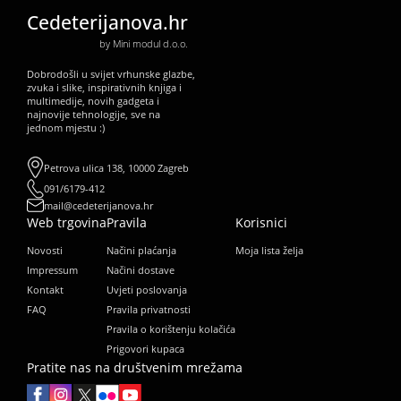
Cedeterijanova.hr
by Mini modul d.o.o.
Dobrodošli u svijet vrhunske glazbe,
zvuka i slike, inspirativnih knjiga i
multimedije, novih gadgeta i
najnovije tehnologije, sve na
jednom mjestu :)
Petrova ulica 138, 10000 Zagreb
091/6179-412
mail@cedeterijanova.hr
Web trgovina
Pravila
Korisnici
Novosti
Načini plaćanja
Moja lista želja
Impressum
Načini dostave
Kontakt
Uvjeti poslovanja
FAQ
Pravila privatnosti
Pravila o korištenju kolačića
Prigovori kupaca
Pratite nas na društvenim mrežama