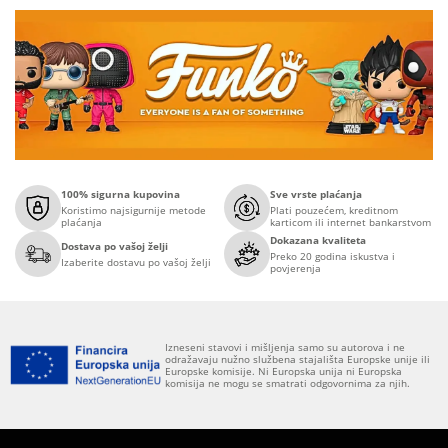
100% sigurna kupovina
Sve vrste plaćanja
Koristimo najsigurnije metode
Plati pouzećem, kreditnom
plaćanja
karticom ili internet bankarstvom
Dokazana kvaliteta
Dostava po vašoj želji
Preko 20 godina iskustva i
Izaberite dostavu po vašoj želji
povjerenja
Izneseni stavovi i mišljenja samo su autorova i ne
odražavaju nužno službena stajališta Europske unije ili
Europske komisije. Ni Europska unija ni Europska
komisija ne mogu se smatrati odgovornima za njih.