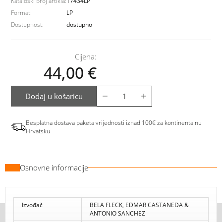
Kataloški broj artikla:
17434LP
Format:
LP
Dostupnost:
dostupno
Cijena:
44,00
€
Dodaj u košaricu
Besplatna dostava paketa vrijednosti iznad 100€ za kontinentalnu
Hrvatsku
Osnovne informacije
Izvođač
BELA FLECK, EDMAR CASTANEDA &
ANTONIO SANCHEZ