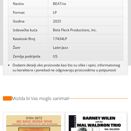
Naslov
BEATrio
Format
LP
Godina
2025
Izdavačka kuća
Bela Fleck Productions, Inc.
Kataloski Broj
17434LP
Žanr
Latin Jazz
Zemlja podrijetla
US
Dodatni detalji oko proizvoda kao što su slike i opisi, informativnog
su karaktera i ponekad ne odgovaraju proizvodima u potpunosti
Možda bi Vas moglo zanimati