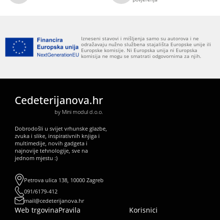
Izneseni stavovi i mišljenja samo su autorova i ne
odražavaju nužno službena stajališta Europske unije ili
Europske komisije. Ni Europska unija ni Europska
komisija ne mogu se smatrati odgovornima za njih.
Cedeterijanova.hr
by Mini modul d.o.o.
Dobrodošli u svijet vrhunske glazbe,
zvuka i slike, inspirativnih knjiga i
multimedije, novih gadgeta i
najnovije tehnologije, sve na
jednom mjestu :)
Petrova ulica 138, 10000 Zagreb
091/6179-412
mail@cedeterijanova.hr
Web trgovina
Pravila
Korisnici