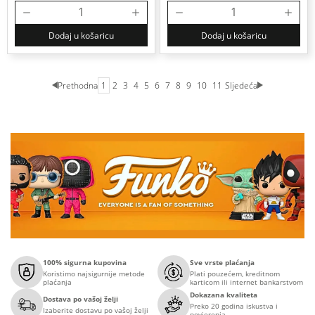
Dodaj u košaricu
Dodaj u košaricu
Prethodna
1
2
3
4
5
6
7
8
9
10
11
Sljedeća
100% sigurna kupovina
Sve vrste plaćanja
Koristimo najsigurnije metode
Plati pouzećem, kreditnom
plaćanja
karticom ili internet bankarstvom
Dokazana kvaliteta
Dostava po vašoj želji
Preko 20 godina iskustva i
Izaberite dostavu po vašoj želji
povjerenja