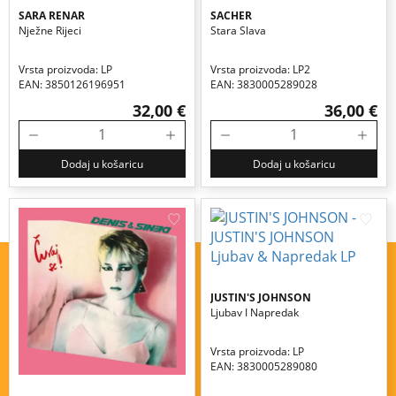
SARA RENAR
SACHER
Nježne Rijeci
Stara Slava
Vrsta proizvoda: LP
Vrsta proizvoda: LP2
EAN: 3850126196951
EAN: 3830005289028
32,00 €
36,00 €
Dodaj u košaricu
Dodaj u košaricu
JUSTIN'S JOHNSON
Ljubav I Napredak
Vrsta proizvoda: LP
EAN: 3830005289080