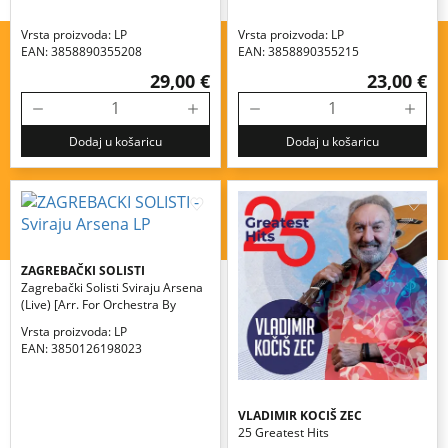
Vrsta proizvoda: LP
Vrsta proizvoda: LP
EAN: 3858890355208
EAN: 3858890355215
29,00 €
23,00 €
Dodaj u košaricu
Dodaj u košaricu
ZAGREBAČKI SOLISTI
Zagrebački Solisti Sviraju Arsena
(live) [arr. For Orchestra By
Silvije Glojnarić]
Vrsta proizvoda: LP
EAN: 3850126198023
VLADIMIR KOCIŠ ZEC
25 Greatest Hits