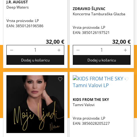
J.R. AUGUST
Deep Waters
ZDRAVKO ŠLJIVAC
Koncertna Tamburaška Glazba
Vrsta proizvoda: LP
EAN: 3850126196586
Vrsta proizvoda: LP
EAN: 3850126197521
32,00 €
32,00 €
Dodaj u košaricu
Dodaj u košaricu
KIDS FROM THE SKY
Tamni Valovi
Vrsta proizvoda: LP
EAN: 3856028205227