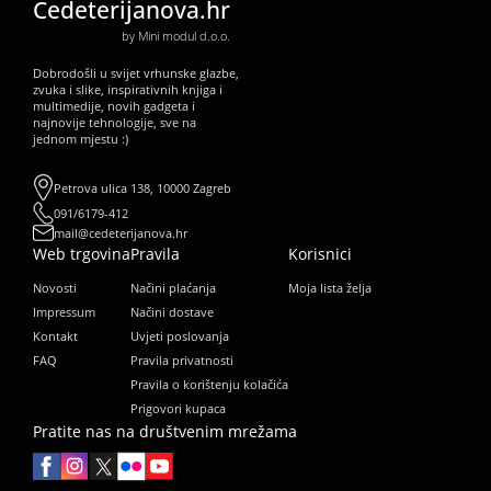
Cedeterijanova.hr
by Mini modul d.o.o.
Dobrodošli u svijet vrhunske glazbe,
zvuka i slike, inspirativnih knjiga i
multimedije, novih gadgeta i
najnovije tehnologije, sve na
jednom mjestu :)
Petrova ulica 138, 10000 Zagreb
091/6179-412
mail@cedeterijanova.hr
Web trgovina
Pravila
Korisnici
Novosti
Načini plaćanja
Moja lista želja
Impressum
Načini dostave
Kontakt
Uvjeti poslovanja
FAQ
Pravila privatnosti
Pravila o korištenju kolačića
Prigovori kupaca
Pratite nas na društvenim mrežama