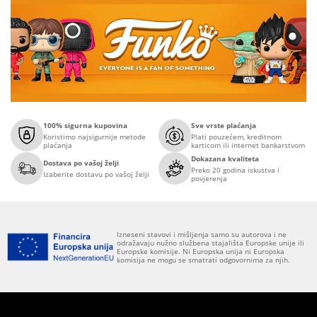
100% sigurna kupovina
Sve vrste plaćanja
Koristimo najsigurnije metode
Plati pouzećem, kreditnom
plaćanja
karticom ili internet bankarstvom
Dokazana kvaliteta
Dostava po vašoj želji
Preko 20 godina iskustva i
Izaberite dostavu po vašoj želji
povjerenja
Izneseni stavovi i mišljenja samo su autorova i ne
odražavaju nužno službena stajališta Europske unije ili
Europske komisije. Ni Europska unija ni Europska
komisija ne mogu se smatrati odgovornima za njih.