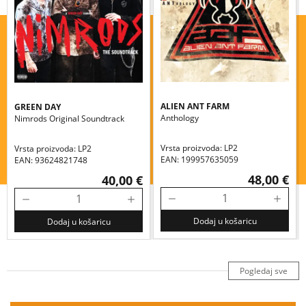
ALIEN ANT FARM
GREEN DAY
Anthology
Nimrods Original Soundtrack
Vrsta proizvoda: LP2
Vrsta proizvoda: LP2
EAN: 199957635059
EAN: 93624821748
48,00 €
40,00 €
Dodaj u košaricu
Dodaj u košaricu
Pogledaj sve