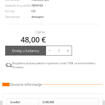
Kataloški broj artikla:
7859103
Format:
CD
Dostupnost:
dostupno
Cijena:
48,00
€
Dodaj u košaricu
Besplatna dostava paketa vrijednosti iznad 100€ za kontinentalnu
Hrvatsku
Osnovne informacije
Izvođač
SUBLIME