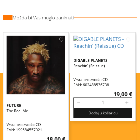
Možda bi Vas moglo zanimati
DIGABLE PLANETS
Reachin' (reissue)
Vrsta proizvoda: CD
EAN: 602488536738
19,00 €
FUTURE
The Real Me
Dodaj u košaricu
Vrsta proizvoda: CD
EAN: 199584557021
18,00 €