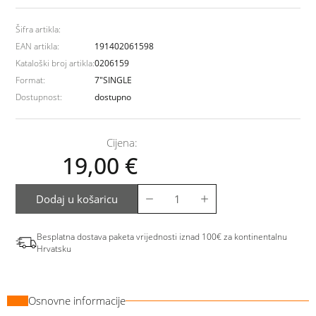
Šifra artikla:
EAN artikla:
191402061598
Kataloški broj artikla:
0206159
Format:
7"SINGLE
Dostupnost:
dostupno
Cijena:
19,00
€
Dodaj u košaricu
Besplatna dostava paketa vrijednosti iznad 100€ za kontinentalnu
Hrvatsku
Osnovne informacije