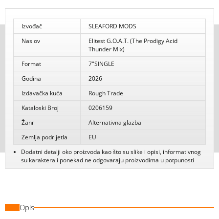
Izvođač
SLEAFORD MODS
Naslov
Elitest G.O.A.T. (The Prodigy Acid
Thunder Mix)
Format
7"SINGLE
Godina
2026
Izdavačka kuća
Rough Trade
Kataloski Broj
0206159
Žanr
Alternativna glazba
Zemlja podrijetla
EU
Dodatni detalji oko proizvoda kao što su slike i opisi, informativnog
su karaktera i ponekad ne odgovaraju proizvodima u potpunosti
Opis