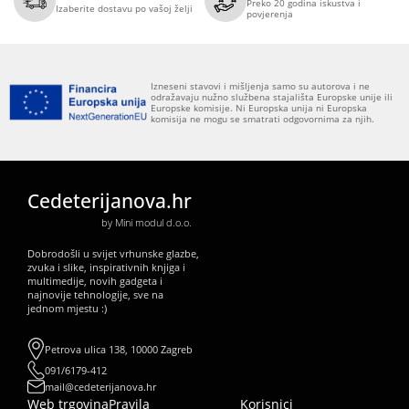
Preko 20 godina iskustva i
Izaberite dostavu po vašoj želji
povjerenja
Izneseni stavovi i mišljenja samo su autorova i ne
odražavaju nužno službena stajališta Europske unije ili
Europske komisije. Ni Europska unija ni Europska
komisija ne mogu se smatrati odgovornima za njih.
Cedeterijanova.hr
by Mini modul d.o.o.
Dobrodošli u svijet vrhunske glazbe,
zvuka i slike, inspirativnih knjiga i
multimedije, novih gadgeta i
najnovije tehnologije, sve na
jednom mjestu :)
Petrova ulica 138, 10000 Zagreb
091/6179-412
mail@cedeterijanova.hr
Web trgovina
Pravila
Korisnici