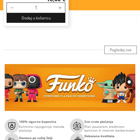
Dodaj u košaricu
Pogledaj sve
100% sigurna kupovina
Sve vrste plaćanja
Koristimo najsigurnije metode
Plati pouzećem, kreditnom
plaćanja
karticom ili internet bankarstvom
Dokazana kvaliteta
Dostava po vašoj želji