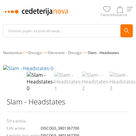
Favoriti
Košarica
Naslovnica
Discogs
Electronic - Discogs
Slam - Headstates
Slam - Headstates
Šifra artikla:
EAN artikla:
DISCOGS_3801367700
Kataloški broj artikla:
DISCOGS_3801367700