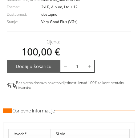
Format:
2xLP, Album, Ltd + 12
Dostupnost:
dostupno
Stanje:
Very Good Plus (VG+)
Cijena:
100,00
€
Dodaj u košaricu
Besplatna dostava paketa vrijednosti iznad 100€ za kontinentalnu
Hrvatsku
Osnovne informacije
Izvođač
SLAM