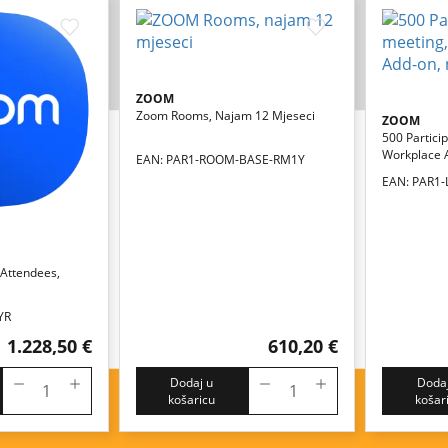
ZOOM
Zoom Rooms, Najam 12 Mjeseci
ZOOM
500 Partici
Workplace 
EAN: PAR1-ROOM-BASE-RM1Y
Mjeseci
EAN: PAR1
Attendees,
YR
1.228,50 €
610,20 €
Dodaj u
Dodaj
košaricu
košar