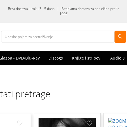
Brza dostava u roku 3 - 5 dana | Besplatna dostava za narudžbe preko
100€
Glazba - DVD/Blu-Ray
Discogs
Knjige i stripovi
Audio & 
tati pretrage