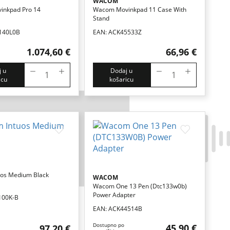
WACOM
nkpad Pro 14
Wacom Movinkpad 11 Case With
Stand
140L0B
EAN: ACK45533Z
1.074,60 €
66,96 €
 u
Dodaj u
icu
košaricu
os Medium Black
WACOM
Wacom One 13 Pen (dtc133w0b)
Power Adapter
100K-B
EAN: ACK44514B
Dostupno po
45,90 €
97,20 €