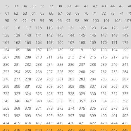
1
32
33
34
35
36
37
38
39
40
41
42
43
44
45
4
0
61
62
63
64
65
66
67
68
69
70
71
72
73
74
7
9
90
91
92
93
94
95
96
97
98
99
100
101
102
10
115
116
117
118
119
120
121
122
123
124
125
126
138
139
140
141
142
143
144
145
146
147
148
149
161
162
163
164
165
166
167
168
169
170
171
172
184
185
186
187
188
189
190
191
192
193
194
195
207
208
209
210
211
212
213
214
215
216
217
218
230
231
232
233
234
235
236
237
238
239
240
241
253
254
255
256
257
258
259
260
261
262
263
264
276
277
278
279
280
281
282
283
284
285
286
287
299
300
301
302
303
304
305
306
307
308
309
310
322
323
324
325
326
327
328
329
330
331
332
333
345
346
347
348
349
350
351
352
353
354
355
356
368
369
370
371
372
373
374
375
376
377
378
379
391
392
393
394
395
396
397
398
399
400
401
402
414
415
416
417
418
419
420
421
422
423
424
425
437
438
439
440
441
442
443
444
445
446
447
448