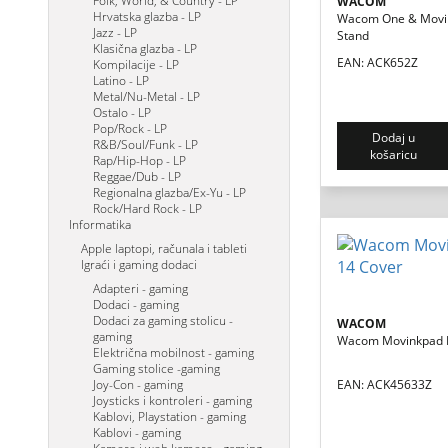
Folk, World, & Country - LP
WACOM
Hrvatska glazba - LP
Wacom One & Movin
Jazz - LP
Stand
Klasična glazba - LP
EAN: ACK652Z
Kompilacije - LP
Latino - LP
Metal/Nu-Metal - LP
Ostalo - LP
Pop/Rock - LP
Dodaj u
R&B/Soul/Funk - LP
košaricu
Rap/Hip-Hop - LP
Reggae/Dub - LP
Regionalna glazba/Ex-Yu - LP
Rock/Hard Rock - LP
Informatika
Apple laptopi, računala i tableti
Igraći i gaming dodaci
Adapteri - gaming
Dodaci - gaming
Dodaci za gaming stolicu -
WACOM
gaming
Wacom Movinkpad P
Električna mobilnost - gaming
Gaming stolice -gaming
Joy-Con - gaming
EAN: ACK45633Z
Joysticks i kontroleri - gaming
Kablovi, Playstation - gaming
Kablovi - gaming