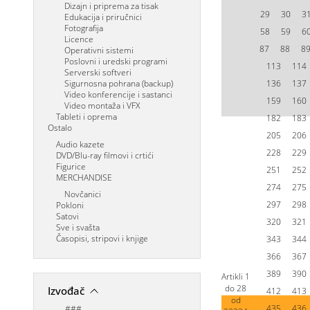
Dizajn i priprema za tisak
29
30
3
Edukacija i priručnici
Fotografija
58
59
6
Licence
87
88
8
Operativni sistemi
Poslovni i uredski programi
113
114
Serverski softveri
Sigurnosna pohrana (backup)
136
137
Video konferencije i sastanci
159
160
Video montaža i VFX
Tableti i oprema
182
183
Ostalo
205
206
Audio kazete
228
229
DVD/Blu-ray filmovi i crtići
Figurice
251
252
MERCHANDISE
274
275
Novčanici
297
298
Pokloni
Satovi
320
321
Sve i svašta
Časopisi, stripovi i knjige
343
344
366
367
389
390
Artikli
1
do
28
Izvođač
412
413
od
435
436
###