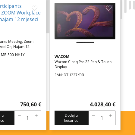
pants Meeting, Zoom
Add-On, Najam 12
-LMR-500-NH1Y
WACOM
Wacom Cintiq Pro 22 Pen & Touch
Display
EAN: DTH227K0B
750,60 €
4.028,40 €
 u
Dodaj u
icu
košaricu