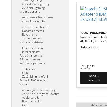
Volani - gaming
Xbox dodaci - gaming
Zvučnici - gaming
Mrežna oprema
Aktivna mrežna oprema
Ostalo - Informatika
Adapteri i kontroleri
Dodatna oprema
RAZNI PROIZVOĐA
Etiketiranje
Satechi Slim Usb-C
Torbe i ruksaci
4k, Usb-C, 2x Usb-A)
Pohrana podataka
EAN: st-cmas
Eksterni diskovi
Interni diskovi
Potrošni materijal
Printeri i skeneri
Računalna periferija
Dostupno po
narudžbi
Tipkovnice
USB
Dodaj u
Zvučnici i mikrofoni
košaricu
Serveri i NAS uređaji
Softver
Animacija i 3D vizualizacija
Antivirusni programi i zaštita
Audio obrada
Baze podataka
Prethodna
CAD