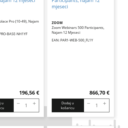
lace Pro (10-49), Najam
ZOOM
Zoom Webinars 500 Participants,
Najam 12 Mjeseci
-PRO-BASE-NH1YF
EAN: PAR1-WEB-500_FL1Y
196,56 €
866,70 €
 u
Dodaj u
icu
košaricu