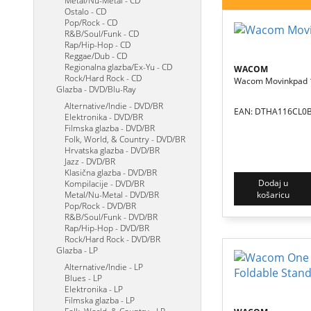
Metal/Nu-Metal - CD
Ostalo - CD
Pop/Rock - CD
R&B/Soul/Funk - CD
Rap/Hip-Hop - CD
Reggae/Dub - CD
Regionalna glazba/Ex-Yu - CD
WACOM
Rock/Hard Rock - CD
Wacom Movinkpad 
Glazba - DVD/Blu-Ray
Alternative/Indie - DVD/BR
EAN: DTHA116CL0
Elektronika - DVD/BR
Filmska glazba - DVD/BR
Folk, World, & Country - DVD/BR
Hrvatska glazba - DVD/BR
Jazz - DVD/BR
Klasična glazba - DVD/BR
Dodaj u
Kompilacije - DVD/BR
Metal/Nu-Metal - DVD/BR
košaricu
Pop/Rock - DVD/BR
R&B/Soul/Funk - DVD/BR
Rap/Hip-Hop - DVD/BR
Rock/Hard Rock - DVD/BR
Glazba - LP
Alternative/Indie - LP
Blues - LP
Elektronika - LP
Filmska glazba - LP