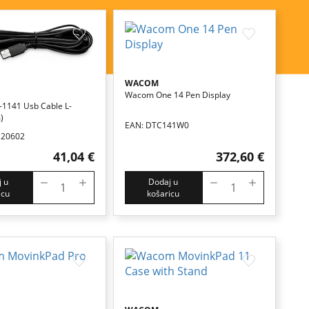
WACOM
Wacom One 14 Pen Display
1141 Usb Cable L-
)
EAN: DTC141W0
120602
41,04 €
372,60 €
 u
Dodaj u
icu
košaricu