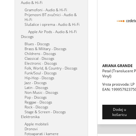
Audio & Hi-Fi
Gramofoni - Audio & Hi-Fi
Prijenosni BT zvučnici - Audio &
Hi-Fi
Slušalice i oprema - Audio & Hi-Fi
Apple Air Pods - Audio & Hi-Fi
Discogs
Blues - Discogs
Brass & Military - Discogs
Childrens - Discogs
Classical - Discogs
Electronic - Discogs
ARIANA GRANDE
Folk, World, & Country - Discogs
Petal (translucent 
Funk/Soul - Discogs
Vinyl)
Hip-Hop - Discogs
Jazz - Discogs
Vrsta proizvoda: LP
Latin - Discogs
EAN: 19995792375
Non-Music - Discogs
Pop - Discogs
Reggae - Discogs
Rock - Discogs
Dodaj u
Stage & Screen - Discogs
košaricu
Elektronika
Apple mobiteli
Dronovi
Fotoaparati i kamere