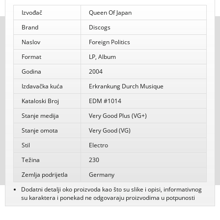
Izvođač
Queen Of Japan
Brand
Discogs
Naslov
Foreign Politics
Format
LP, Album
Godina
2004
Izdavačka kuća
Erkrankung Durch Musique
Kataloski Broj
EDM #1014
Stanje medija
Very Good Plus (VG+)
Stanje omota
Very Good (VG)
Stil
Electro
Težina
230
Zemlja podrijetla
Germany
Dodatni detalji oko proizvoda kao što su slike i opisi, informativnog
su karaktera i ponekad ne odgovaraju proizvodima u potpunosti