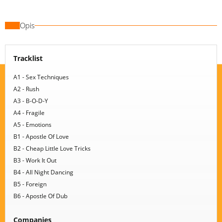
Opis
Tracklist
A1 - Sex Techniques
A2 - Rush
A3 - B-O-D-Y
A4 - Fragile
A5 - Emotions
B1 - Apostle Of Love
B2 - Cheap Little Love Tricks
B3 - Work It Out
B4 - All Night Dancing
B5 - Foreign
B6 - Apostle Of Dub
Companies