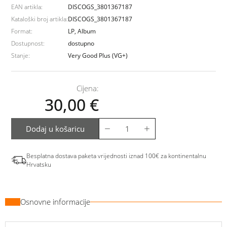
EAN artikla:
DISCOGS_3801367187
Kataloški broj artikla:
DISCOGS_3801367187
Format:
LP, Album
Dostupnost:
dostupno
Stanje:
Very Good Plus (VG+)
Cijena:
30,00
€
Dodaj u košaricu
Besplatna dostava paketa vrijednosti iznad 100€ za kontinentalnu
Hrvatsku
Osnovne informacije