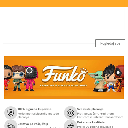
Pogledaj sve
100% sigurna kupovina
Sve vrste plaćanja
Koristimo najsigurnije metode
Plati pouzećem, kreditnom
plaćanja
karticom ili internet bankarstvom
Dokazana kvaliteta
Dostava po vašoj želji
Preko 20 godina iskustva i