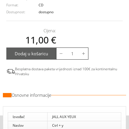
Format:
CD
Dostupnost:
dostupno
Cijena:
11,00
€
Dodaj u košaricu
Besplatna dostava paketa vrijednosti iznad 100€ za kontinentalnu
Hrvatsku
Osnovne informacije
Izvođač
JALL AUX YEUX
Naslov
Ctrl + y