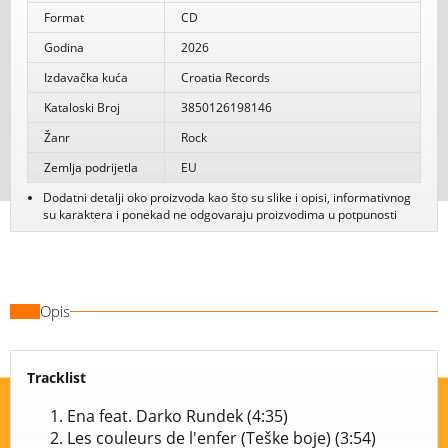
Format
CD
Godina
2026
Izdavačka kuća
Croatia Records
Kataloski Broj
3850126198146
Žanr
Rock
Zemlja podrijetla
EU
Dodatni detalji oko proizvoda kao što su slike i opisi, informativnog
su karaktera i ponekad ne odgovaraju proizvodima u potpunosti
Opis
Tracklist
Ena feat. Darko Rundek (4:35)
Les couleurs de l'enfer (Teške boje) (3:54)