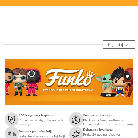
Pogledaj sve
100% sigurna kupovina
Sve vrste plaćanja
Koristimo najsigurnije metode
Plati pouzećem, kreditnom
plaćanja
karticom ili internet bankarstvom
Dokazana kvaliteta
Dostava po vašoj želji
Preko 20 godina iskustva i
Izaberite dostavu po vašoj želji