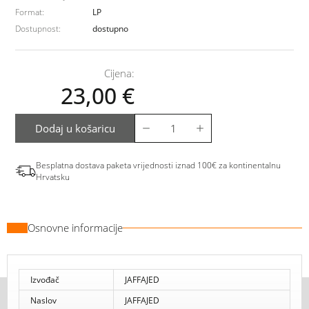
Format:
LP
Dostupnost:
dostupno
Cijena:
23,00
€
Dodaj u košaricu
Besplatna dostava paketa vrijednosti iznad 100€ za kontinentalnu
Hrvatsku
Osnovne informacije
Izvođač
JAFFAJED
Naslov
JAFFAJED