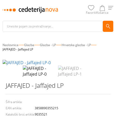
Favoriti
Košarica
Naslovnica
Glazba
Glazba - LP
Hrvatska glazba - LP
JAFFAJED - Jaffajed LP
JAFFAJED - Jaffajed LP
Šifra artikla:
EAN artikla:
3858890355215
Kataloški broj artikla:
9035521