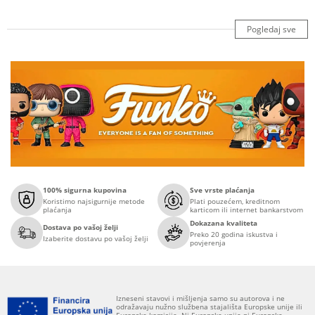
Pogledaj sve
100% sigurna kupovina
Sve vrste plaćanja
Koristimo najsigurnije metode
Plati pouzećem, kreditnom
plaćanja
karticom ili internet bankarstvom
Dokazana kvaliteta
Dostava po vašoj želji
Preko 20 godina iskustva i
Izaberite dostavu po vašoj želji
povjerenja
Izneseni stavovi i mišljenja samo su autorova i ne
odražavaju nužno službena stajališta Europske unije ili
Europske komisije. Ni Europska unija ni Europska