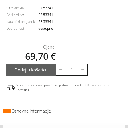
Šifra artikla:
PRI53341
EAN artikla:
PRI53341
Kataloški broj artikla:
PRI53341
Dostupnost:
dostupno
Cijena:
69,70
€
Dodaj u košaricu
Besplatna dostava paketa vrijednosti iznad 100€ za kontinentalnu
Hrvatsku
Osnovne informacije