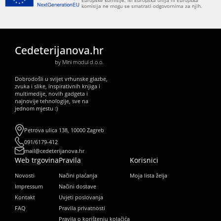
komisija ne mogu se smatrati odgovornima za njih.
Cedeterijanova.hr
by Mini modul d.o.o.
Dobrodošli u svijet vrhunske glazbe,
zvuka i slike, inspirativnih knjiga i
multimedije, novih gadgeta i
najnovije tehnologije, sve na
jednom mjestu :)
Petrova ulica 138, 10000 Zagreb
091/6179-412
mail@cedeterijanova.hr
Web trgovina
Pravila
Korisnici
Novosti
Načini plaćanja
Moja lista želja
Impressum
Načini dostave
Kontakt
Uvjeti poslovanja
FAQ
Pravila privatnosti
Pravila o korištenju kolačića