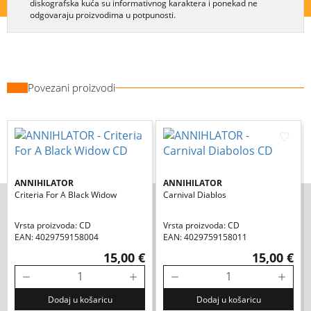
diskografska kuća su informativnog karaktera i ponekad ne
odgovaraju proizvodima u potpunosti.
Povezani proizvodi
ANNIHILATOR
ANNIHILATOR
Criteria For A Black Widow
Carnival Diablos
Vrsta proizvoda: CD
Vrsta proizvoda: CD
EAN: 4029759158004
EAN: 4029759158011
15,00 €
15,00 €
Dodaj u košaricu
Dodaj u košaricu