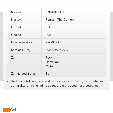
Izvođač
ANNIHILATOR
Naslov
Refresh The Demon
Format
CD
Godina
2021
Izdavačka kuća
earMUSIC
Kataloski Broj
4029759157977
Žanr
Rock
Hard Rock
Metal
Zemlja podrijetla
EU
Dodatni detalji oko proizvoda kao što su slike i opisi, informativnog
su karaktera i ponekad ne odgovaraju proizvodima u potpunosti
Opis