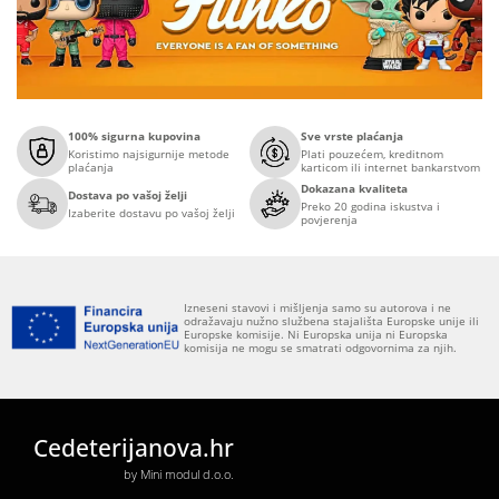
100% sigurna kupovina
Sve vrste plaćanja
Koristimo najsigurnije metode
Plati pouzećem, kreditnom
plaćanja
karticom ili internet bankarstvom
Dokazana kvaliteta
Dostava po vašoj želji
Preko 20 godina iskustva i
Izaberite dostavu po vašoj želji
povjerenja
Izneseni stavovi i mišljenja samo su autorova i ne
odražavaju nužno službena stajališta Europske unije ili
Europske komisije. Ni Europska unija ni Europska
komisija ne mogu se smatrati odgovornima za njih.
Cedeterijanova.hr
by Mini modul d.o.o.