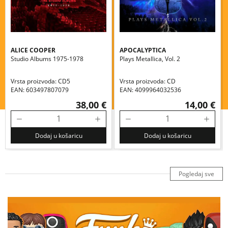
ALICE COOPER
APOCALYPTICA
Studio Albums 1975-1978
Plays Metallica, Vol. 2
Vrsta proizvoda: CD5
Vrsta proizvoda: CD
EAN: 603497807079
EAN: 4099964032536
38,00 €
14,00 €
Dodaj u košaricu
Dodaj u košaricu
Pogledaj sve