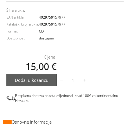
Šifra artikla:
EAN artikla:
4029759157977
Kataloški broj artikla:
4029759157977
Format:
CD
Dostupnost:
dostupno
Cijena:
15,00
€
Dodaj u košaricu
Besplatna dostava paketa vrijednosti iznad 100€ za kontinentalnu
Hrvatsku
Osnovne informacije