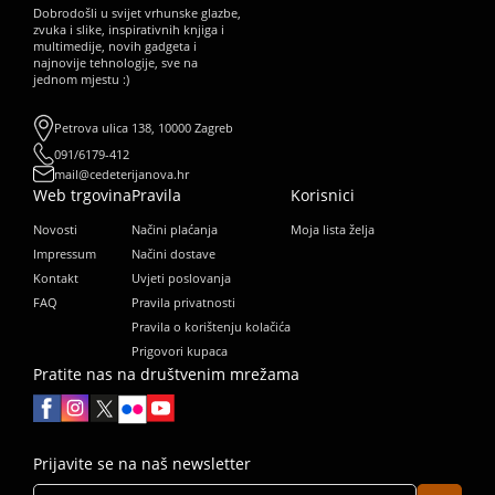
Dobrodošli u svijet vrhunske glazbe,
zvuka i slike, inspirativnih knjiga i
multimedije, novih gadgeta i
najnovije tehnologije, sve na
jednom mjestu :)
Petrova ulica 138, 10000 Zagreb
091/6179-412
mail@cedeterijanova.hr
Web trgovina
Pravila
Korisnici
Novosti
Načini plaćanja
Moja lista želja
Impressum
Načini dostave
Kontakt
Uvjeti poslovanja
FAQ
Pravila privatnosti
Pravila o korištenju kolačića
Prigovori kupaca
Pratite nas na društvenim mrežama
Prijavite se na naš newsletter